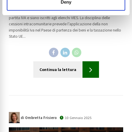
Deny
intracomunitaria, sotto il profilo soggettivo è necessario che
entrambe le parti, cedente e acquirente, siano in possesso della
partita IVA e siano iscritti agli elenchi VIES. La disciplina delle
cessioni intracomunitarie prevede l’applicazione della non
imponibilità Iva nel Paese di partenza dei beni e la tassazione nello
Stato UE...
Continua la lettura
di Ombretta Frisiero
10 Gennaio 2025