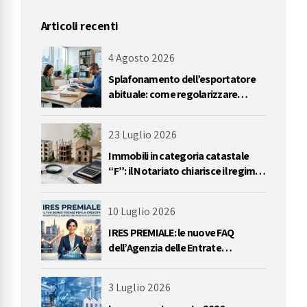
Articoli recenti
4 Agosto 2026
Splafonamento dell’esportatore
abituale: come regolarizzare
l’eccedenza del plafond IVA
23 Luglio 2026
Immobili in categoria catastale
“F”: il Notariato chiarisce il regime
IVA delle cessioni
10 Luglio 2026
IRES PREMIALE: le nuove FAQ
dell’Agenzia delle Entrate
impongono una riflessione
sull’utilizzo delle perdite
3 Luglio 2026