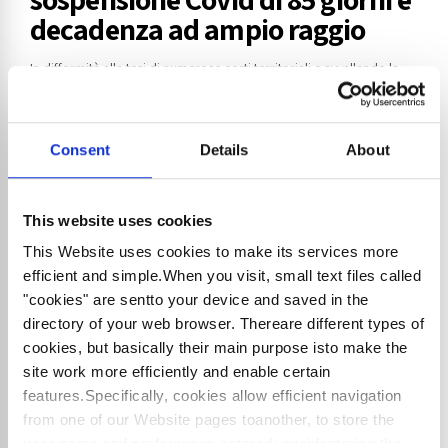
decadenza ad ampio raggio
In difformità alla tesi di numerose corti territoriali e avvallando la
posizione dell’Amministrazione finanziaria, pur intervenendo in
tema di prescrizione -nel caso di specie di crediti oggetto di
un’insinuazione fallimentare- i Supremi Giudici, con l’ordinanza n.
Consent
Details
About
960 del 15/01/2025, si sono pronunciati in merito alla c.d. proroga
degli 85 giorni, sostenendo che la medesima non...
This website uses cookies
This Website uses cookies to make its services more
efficient and simple.When you visit, small text files called
Continua la lettura
"cookies" are sentto your device and saved in the
directory of your web browser. Thereare different types of
cookies, but basically their main purpose isto make the
site work more efficiently and enable certain
features.Specifically, cookies allow efficient navigation
from one of our Website pages toanother, to store the
user name and preferences entered; avoidentering the