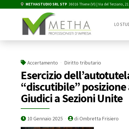
METHASTUDIO SRL STP
36016 Thiene (VI) | Via del Terziario, 21
LO STU
Accertamento
Diritto tributario
Esercizio dell’autotutela
“discutibile” posizion
Giudici a Sezioni Unite
10 Gennaio 2025
di Ombretta Frisiero