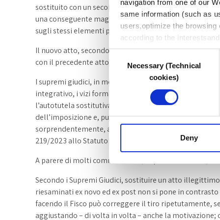
navigation from one of our W
sostituito con un secondo accertamento avente ad ogge
same information (such as u
una conseguente maggior pretesa erariale, senza che f
users,optimize the browsing 
sugli stessi elementi presenti fin dall’inizio della conte
according to the interestsan
Il nuovo atto, secondo accertamento, ha di fatto, solo riva
Website are provided below w
Consent
con il precedente atto.
Necessary (Technical
Selection
cookies)
I supremi giudici, in modo molto articolato, affrontano 
integrativo, i vizi formali e/o sostanziali e concludon
l’autotutela sostitutiva sia per vizi formali che per vizi
dell’imposizione e, purtroppo, in una nuova e diversa m
sorprendentemente, avvalorata e ribadita anche alla luc
Deny
219/2023 allo Statuto dei Contribuente.
A parere di molti commentatori, al pari di chi scrive, la d
Secondo i Supremi Giudici, sostituire un atto illegittimo
riesaminati ex novo ed ex post non si pone in contrasto c
facendo il Fisco può correggere il tiro ripetutamente, 
aggiustando – di volta in volta – anche la motivazione; ci