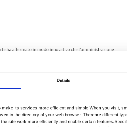
orte ha affermato in modo innovativo che l’amministrazione
ò sostituire un atto impositivo “viziato” in autotutela con
a la “perennità” dell’azione accertativa
Details
ase della sola circostanza che è, ad essa, attribuito il
mporale o l’intervenuto giudicato favorevole all’erario.
utiva, non può che essere letto come una deroga accordata
nti.
make its services more efficient and simple.When you visit, smal
ved in the directory of your web browser. Thereare different type
 basato su indagini finanziarie, che riteneva non
the site work more efficiently and enable certain features.Specifi
llato dal fisco, nel corso del giudizio, in autotutela e