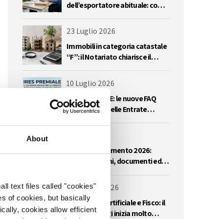
dell’esportatore abituale: come
regolarizzare l’eccedenza del
plafond IVA
23 Luglio 2026
Immobili in categoria catastale
“F”: il Notariato chiarisce il
regime IVA delle cessioni
10 Luglio 2026
IRES PREMIALE: le nuove FAQ
dell’Agenzia delle Entrate
impongono una riflessione
sull’utilizzo delle perdite
3 Luglio 2026
About
Iperammortamento 2026:
comunicazioni, documenti ed
errori da evitare
l text files called "cookies"
22 Giugno 2026
s of cookies, but basically
Intelligenza artificiale e Fisco: il
cally, cookies allow efficient
controllo oggi inizia molto