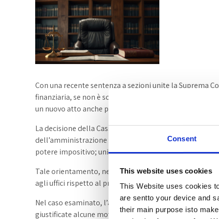
Con una recente sentenza a sezioni unite la Suprema C
finanziaria, se non è scaduto il termine decadenziale, pu
un nuovo atto anche peggiorativo per il contribuente.
La decisione della Cassazione (del 21/11/2024) giustific
Consent
dell’amministrazione finanziaria, anche ripetuta, sulla b
potere impositivo; unico limite: l’avvenuta decadenza te
Tale orientamento, nel legittimare l’autotutela sostit
This website uses cookies
agli uffici rispetto al principio di unicità degli accertame
This Website uses cookies to 
are sentto your device and sa
Nel caso esaminato, l’avviso di accertamento impugnato,
their main purpose isto make 
giustificate alcune movimentazioni bancarie, è stato annu