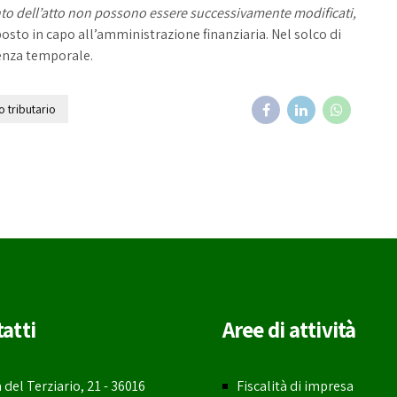
ento dell’atto non possono essere successivamente modificati,
osto in capo all’amministrazione finanziaria. Nel solco di
denza temporale.
to tributario
atti
Aree di attività
a del Terziario, 21 - 36016
Fiscalità di impresa