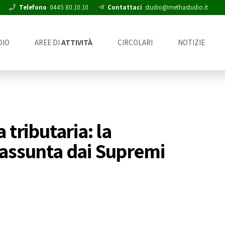
Telefono
0445 80.10.10
Contattaci
studio@methastudio.it
DIO
AREE DI
ATTIVITÀ
CIRCOLARI
NOTIZIE
 tributaria: la
e assunta dai Supremi