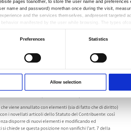
ebsite pages toanother, to store the user name and preferences 
tto tutte le movimentazioni bancarie del contribuente con
ser name and password) morethan once during the visit, measure
ossero emersi nuovi e diversi elementi, ma solo basandosi
experience and the services themselves, andpresent targeted ad
stazione.
d behavior manifested by the user while browsing. The types ofc
lutato i fatti già noti all’ufficio e già oggetto di rettifica
ith adescription of the purpose they serve.
Preferences
Statistics
diversi temi: il potere/dovere di autotutela, l’accertamento
o legittimando il comportamento dell’ufficio e dunque
 sostanziali (che si traduce, dunque, in un aumento
otivazione della pretesa); tale conclusione viene,
e delle recenti modifiche apportate ad opera del D.lgs.
Allow selection
ecisione della Corte presenta diversi aspetti di criticità.
 che viene annullato con elementi (sia di fatto che di diritto)
on i novellati articoli dello Statuto del Contribuente: così
senza disporre di nuovi elementi e modificando ed
 si chiede se questa posizione non vanifichi l’art. 7 della