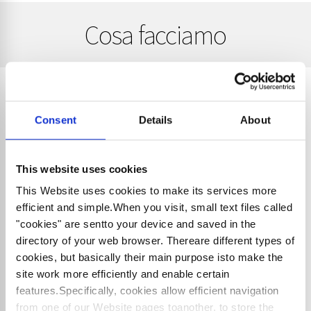
Cosa facciamo
Consent
Details
About
6.1. ATTIVITA' DI SINDACO E CONTROLLO
LEGALE DEI CONTI
This website uses cookies
I professionisti dello Studio ricoprono incarichi nei collegi
This Website uses cookies to make its services more
sindacali di primarie società del territorio, svolgendo anche
attività di revisione legale. L’attività di vigilanza viene sempre
efficient and simple.When you visit, small text files called
svolta in ottica proattiva, con l’obiettivo di migliorare, ove
"cookies" are sentto your device and saved in the
necessario, l’assetto organizzativo, amministrativo e
directory of your web browser. Thereare different types of
contabile dell’azienda, secondo gli indirizzi della migliore
cookies, but basically their main purpose isto make the
pratica professionale.
site work more efficiently and enable certain
features.Specifically, cookies allow efficient navigation
from one of our Website pages toanother, to store the