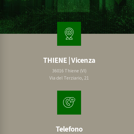
THIENE | Vicenza
36016 Thiene (VI)
Via del Terziario, 21
Telefono