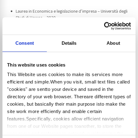
Laurea in Economica e legislazione d’impresa – Università degli
Studi di Verona – 2020
Iscritta all’Ordine dei Dottori Commercialisti e degli Esperti
Contabili di Vicenza dal 2022
Membro del Consiglio Direttivo dell’Unione Giovani Dottori
Consent
Details
About
Commercialisti ed Esperti Contabili di Vicenza – 2024
AREE DI SPECIALIZZAZIONE
Consulenza Contabile, Fiscale e Societaria, Consulenza in
This website uses cookies
materia di imposte dirette e indirette, Iva intracomunitaria ed
estera, Accertamento e riscossione
This Website uses cookies to make its services more
efficient and simple.When you visit, small text files called
LINGUE PARLATE
"cookies" are sentto your device and saved in the
Inglese, francese
directory of your web browser. Thereare different types of
cookies, but basically their main purpose isto make the
site work more efficiently and enable certain
features.Specifically, cookies allow efficient navigation
from one of our Website pages toanother, to store the
user name and preferences entered; avoidentering the