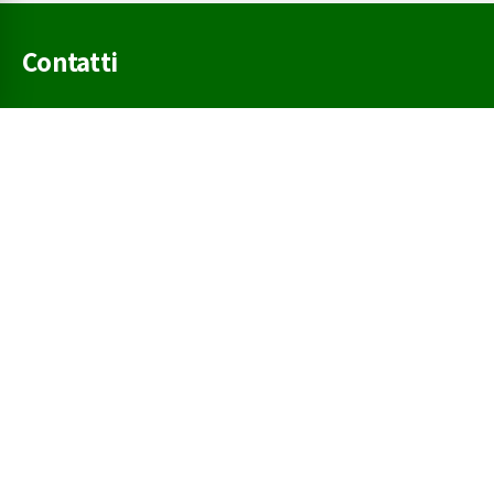
Contatti
Via del Terziario, 21 - 36016 Thiene (VI) - ITALY
Tel. 0445.80.10.10
studio@methastudio.it
Aree di attività
Fiscalità di impresa
Gestione di impresa
Organizzazione di impresa