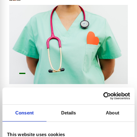
Diritto societario
Professioni sanitarie
Società tra Professionisti
Consent
Details
About
Professioni sanitarie e
organizzazione in forma
societaria
This website uses cookies