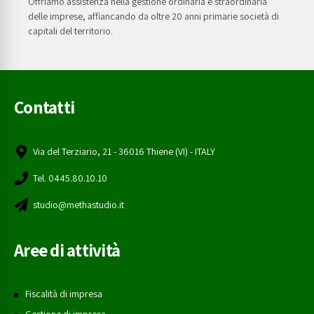
Offriamo assistenza nella gestione ordinaria e straordinaria
delle imprese, affiancando da oltre 20 anni primarie società di
capitali del territorio.
Contatti
Via del Terziario, 21 - 36016 Thiene (VI) - ITALY
Tel. 0445.80.10.10
studio@methastudio.it
Aree di attività
Fiscalità di impresa
Gestione di impresa