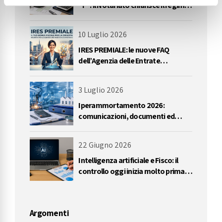
“F”: il Notariato chiarisce il regime
IVA delle cessioni
10 Luglio 2026
IRES PREMIALE: le nuove FAQ
dell’Agenzia delle Entrate
impongono una riflessione
sull’utilizzo delle perdite
3 Luglio 2026
Iperammortamento 2026:
comunicazioni, documenti ed
errori da evitare
22 Giugno 2026
Intelligenza artificiale e Fisco: il
controllo oggi inizia molto prima
dell’accertamento
Argomenti