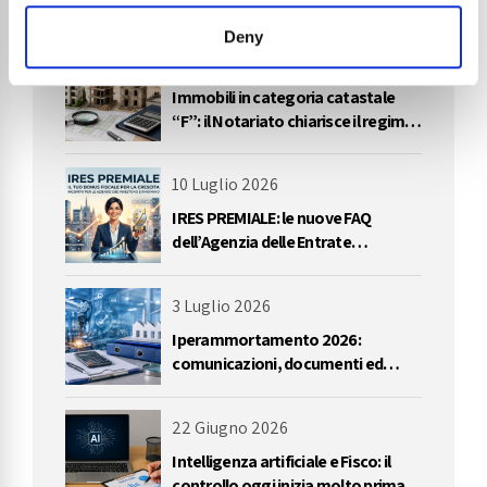
l’eccedenza del plafond IVA
Deny
23 Luglio 2026
Immobili in categoria catastale
“F”: il Notariato chiarisce il regime
IVA delle cessioni
10 Luglio 2026
IRES PREMIALE: le nuove FAQ
dell’Agenzia delle Entrate
impongono una riflessione
sull’utilizzo delle perdite
3 Luglio 2026
Iperammortamento 2026:
comunicazioni, documenti ed
errori da evitare
22 Giugno 2026
Intelligenza artificiale e Fisco: il
controllo oggi inizia molto prima