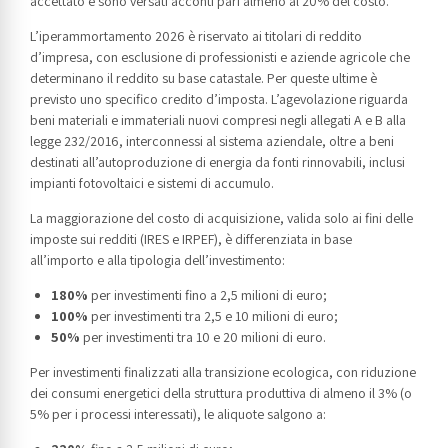
accettato e sono versati acconti pari almeno al 20% del costo.
L’iperammortamento 2026 è riservato ai titolari di reddito
d’impresa, con esclusione di professionisti e aziende agricole che
determinano il reddito su base catastale. Per queste ultime è
previsto uno specifico credito d’imposta. L’agevolazione riguarda
beni materiali e immateriali nuovi compresi negli allegati A e B alla
legge 232/2016, interconnessi al sistema aziendale, oltre a beni
destinati all’autoproduzione di energia da fonti rinnovabili, inclusi
impianti fotovoltaici e sistemi di accumulo.
La maggiorazione del costo di acquisizione, valida solo ai fini delle
imposte sui redditi (IRES e IRPEF), è differenziata in base
all’importo e alla tipologia dell’investimento:
180%
per investimenti fino a 2,5 milioni di euro;
100%
per investimenti tra 2,5 e 10 milioni di euro;
50%
per investimenti tra 10 e 20 milioni di euro.
Per investimenti finalizzati alla transizione ecologica, con riduzione
dei consumi energetici della struttura produttiva di almeno il 3% (o
5% per i processi interessati), le aliquote salgono a: