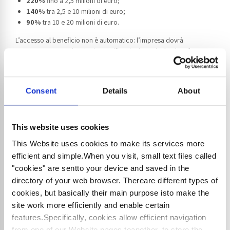
220%
fino a 2,5 milioni di euro;
140%
tra 2,5 e 10 milioni di euro;
90%
tra 10 e 20 milioni di euro.
L’accesso al beneficio non è automatico: l’impresa dovrà
trasmettere comunicazioni e certificazioni tramite la piattaforma
GSE, secondo modelli standardizzati. La riduzione dei consumi
energetici si considera conseguita anche in caso di sostituzione di
beni interamente ammortizzati da almeno 24 mesi o tramite
Consent
Details
About
progetti di innovazione con contratti EPC.
Il risparmio fiscale si concretizza come minore imposta sul reddito,
proporzionale alla maggiorazione dell’ammortamento. È
This website uses cookies
importante pianificare attentamente gli investimenti tra il 2025 e il
This Website uses cookies to make its services more
2026, considerando le regole transitorie e la cumulabilità con altre
agevolazioni, purché non si superi il costo sostenuto.
efficient and simple.When you visit, small text files called
"cookies" are sentto your device and saved in the
L’iperammortamento 2026 rappresenta una significativa
directory of your web browser. Thereare different types of
opportunità per le imprese che investono in innovazione e
cookies, but basically their main purpose isto make the
sostenibilità, offrendo vantaggi fiscali rilevanti e favorendo la
site work more efficiently and enable certain
transizione ecologica del sistema produttivo italiano.
features.Specifically, cookies allow efficient navigation
from one of our Website pages toanother, to store the