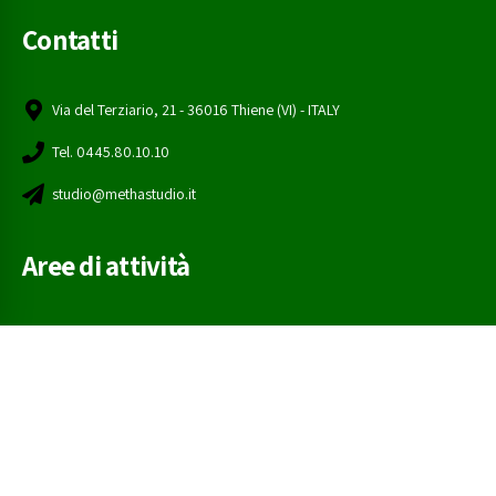
Contatti
Via del Terziario, 21 - 36016 Thiene (VI) - ITALY
Tel. 0445.80.10.10
studio@methastudio.it
Aree di attività
Fiscalità di impresa
Gestione di impresa
Organizzazione di impresa
Seguici sui social