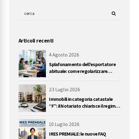
Articoli recenti
4 Agosto 2026
Splafonamento dell’esportatore
abituale: come regolarizzare
l’eccedenza del plafond IVA
23 Luglio 2026
Immobili in categoria catastale
“F”: il Notariato chiarisce il regime
IVA delle cessioni
10 Luglio 2026
IRES PREMIALE: le nuove FAQ