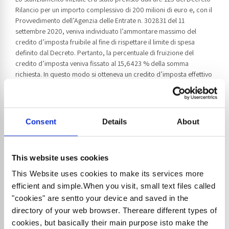
Rilancio per un importo complessivo di 200 milioni di euro e, con il
Provvedimento dell’Agenzia delle Entrate n. 302831 del 11
settembre 2020, veniva individuato l’ammontare massimo del
credito d’imposta fruibile al fine di rispettare il limite di spesa
definito dal Decreto. Pertanto, la percentuale di fruizione del
credito d’imposta veniva fissato al 15,6423 % della somma
richiesta. In questo modo si otteneva un credito d’imposta effettivo
pari al 9,38538% (15,6423% di 60%).
Le legge di conversione ha aumentato di euro 403 milioni lo
stanziamento iniziale, innalzandolo a complessivi euro 603 milioni;
di conseguenza si innalza anche la percentuale di fruizione del
Consent
Details
About
credito precedentemente concessa, passando dal 15,6423% al
47,1618%.
Il credito d’imposta
spettante diventa quindi
pari al 28,30%
(sempre considerando il 47,1618% di 60%)
nel
This website uses cookies
limite di euro 60.000
.
This Website uses cookies to make its services more
Estensione dei beneficiari al
efficient and simple.When you visit, small text files called
contributo a fondo perduto
"cookies" are sentto your device and saved in the
directory of your web browser. Thereare different types of
cookies, but basically their main purpose isto make the