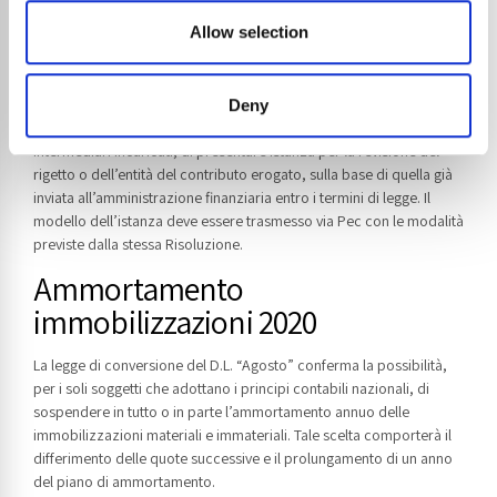
accoglie le segnalazioni degli utenti impossibilitati a trasmettere
Allow selection
eventuali istanze sostitutive del Fondo Perduto tramite il canale
telematico, a fronte di errori commessi nella richiesta, in quanto gli
esiti di scarto spesso pervenivano oltre la scadenza non
consentendo di procedere con azioni correttive.
Deny
La risoluzione permette al soggetto richiedente, anche tramite
intermediari incaricati, di presentare istanza per la revisione del
rigetto o dell’entità del contributo erogato, sulla base di quella già
inviata all’amministrazione finanziaria entro i termini di legge. Il
modello dell’istanza deve essere trasmesso via Pec con le modalità
previste dalla stessa Risoluzione.
Ammortamento
immobilizzazioni 2020
La legge di conversione del D.L. “Agosto” conferma la possibilità,
per i soli soggetti che adottano i principi contabili nazionali, di
sospendere in tutto o in parte l’ammortamento annuo delle
immobilizzazioni materiali e immateriali. Tale scelta comporterà il
differimento delle quote successive e il prolungamento di un anno
del piano di ammortamento.