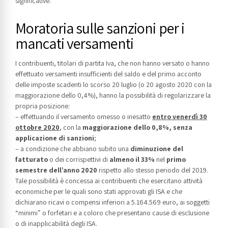
significative.
Moratoria sulle sanzioni per i
mancati versamenti
I contribuenti, titolari di partita Iva, che non hanno versato o hanno
effettuato versamenti insufficienti del saldo e del primo acconto
delle imposte scadenti lo scorso 20 luglio (o 20 agosto 2020 con la
maggiorazione dello 0,4%), hanno la possibilità di regolarizzare la
propria posizione:
– effettuando il versamento omesso o inesatto
entro venerdì 30
ottobre 2020
, con la
maggiorazione dello 0,8%, senza
applicazione di sanzioni
;
– a condizione che abbiano subito una
diminuzione del
fatturato
o dei corrispettivi di
almeno il 33%
nel
primo
semestre dell’anno 2020
rispetto allo stesso periodo del 2019.
Tale possibilità è concessa ai contribuenti che esercitano attività
economiche per le quali sono stati approvati gli ISA e che
dichiarano ricavi o compensi inferiori a 5.164.569 euro, ai soggetti
“minimi” o forfetari e a coloro che presentano cause di esclusione
o di inapplicabilità degli ISA.