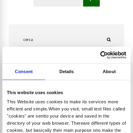
Articoli recenti
Consent
Details
About
4 Agosto 2026
Splafonamento dell’esportatore
This website uses cookies
abituale: come regolarizzare
l’eccedenza del plafond IVA
This Website uses cookies to make its services more
efficient and simple.When you visit, small text files called
23 Luglio 2026
"cookies" are sentto your device and saved in the
Immobili in categoria catastale
directory of your web browser. Thereare different types of
“F”: il Notariato chiarisce il regime
cookies, but basically their main purpose isto make the