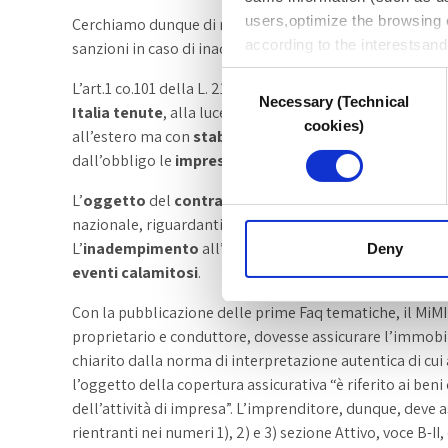
users,optimize the browsing 
Cerchiamo dunque di ricapitolare quali siano i soggetti d
according to the interestsan
sanzioni in caso di inadempimento.
Website are provided below w
Consent
L’art.1 co.101 della L. 213/2023 stabilisce che siano tenu
Necessary (Technical
Selection
Italia tenute
, alla luce dell’art. 2188 c.c., all’
iscrizione
cookies)
all’estero ma con
stabile organizzazione in Italia
, an
dall’obbligo le
imprese agricole
, di cui all’art. 2135 c.c..
L’
oggetto
del
contratto
riguarda i danni da calamità na
nazionale, riguardanti
terreni e fabbricati
,
impianti e
L’
inadempimento
all’obbligo comporta
l’impossibili
Deny
eventi calamitosi
.
Con la pubblicazione delle prime Faq tematiche, il MiMIT h
proprietario e conduttore, dovesse assicurare l’immobi
chiarito dalla norma di interpretazione autentica di cui a
l’oggetto della copertura assicurativa “è riferito ai beni 
dell’attività di impresa”. L’imprenditore, dunque, deve a
rientranti nei numeri 1), 2) e 3) sezione Attivo, voce B-II,