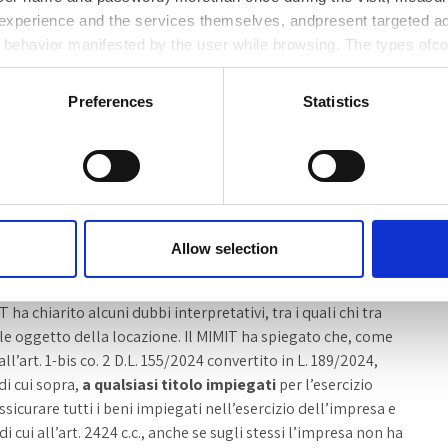
experience and the services themselves, andpresent targeted ad
estinatari, quelli esclusi, l’oggetto del contratto e le
d behavior manifested by the user while browsing. The types ofc
ith adescription of the purpose they serve.
te a stipulare la polizza le imprese aventi
sede legale in
Preferences
Statistics
al
Registro delle Imprese
e quelle con sede legale
ch’esse
tenute
all’
iscrizione
al
RI
. Risultano
escluse
turali ed eventi catastrofali, che si verificano sul territorio
 macchinari
ed
attrezzature industriali e commerciali
.
tà a ricevere erogazioni pubbliche,
anche con riguardo ad
Allow selection
a chiarito alcuni dubbi interpretativi, tra i quali chi tra
le oggetto della locazione. Il MIMIT ha spiegato che, come
ll’art. 1-bis co. 2 D.L. 155/2024 convertito in L. 189/2024,
di cui sopra,
a qualsiasi titolo impiegati
per l’esercizio
ssicurare tutti i beni impiegati nell’esercizio dell’impresa e
 di cui all’art. 2424 c.c., anche se sugli stessi l’impresa non ha