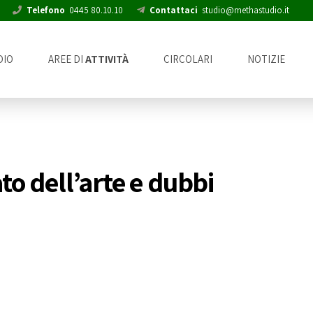
Telefono
0445 80.10.10
Contattaci
studio@methastudio.it
DIO
AREE DI
ATTIVITÀ
CIRCOLARI
NOTIZIE
ato dell’arte e dubbi