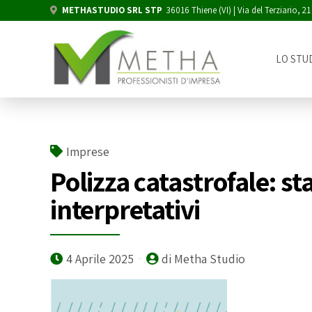
METHASTUDIO SRL STP
36016 Thiene (VI) | Via del Terziario, 21
LO STU
Imprese
Polizza catastrofale: st
interpretativi
4 Aprile 2025
di Metha Studio