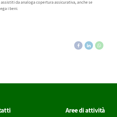
ià assistiti da analoga copertura assicurativa, anche se
ega i beni.
atti
Aree di attività