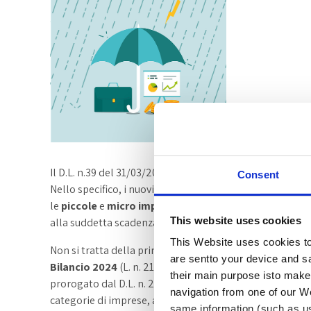
Il D.L. n.39 del 31/03/2025 ha prorogato
i termini
per la 
Consent
Nello specifico, i nuovi termini risultano essere il
1° ot
le
piccole
e
micro imprese.
Rimane
invariato il termi
This website uses cookies
alla suddetta scadenza non verranno applicate sanzioni
This Website uses cookies to 
Non si tratta della prima fattispecie di proroga di tale
are sentto your device and sa
Bilancio 2024
(L. n. 213/2023, art.1, commi 101-111), i
their main purpose isto make 
prorogato dal D.L. n. 202/2024 convertito in legge n. 15
navigation from one of our W
categorie di imprese, al fine di favorire i chiarimenti n
same information (such as u