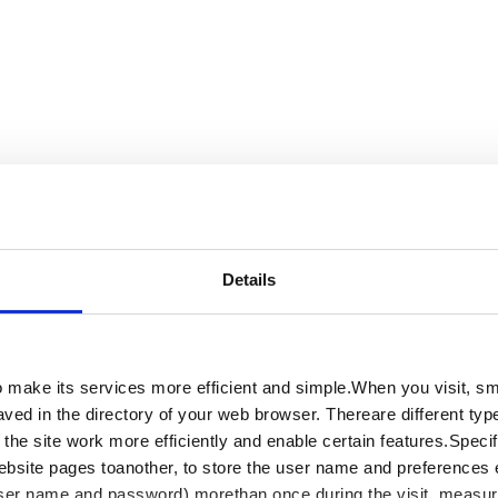
stipula della polizza catastrofale con riguardo alle PMI.
Details
tobre 2025
per le
medie imprese
ed il
1° gennaio 2026
per
ne
per le
grandi imprese,
anche se, per i 90 giorni successivi
.
make its services more efficient and simple.When you visit, smal
 obbligo, che trova le sue fondamenta nella
Legge di
ved in the directory of your web browser. Thereare different type
nizialmente fissato al 31 dicembre 2024 e successivamente
the site work more efficiently and enable certain features.Specifi
/2025. La proroga nasce dalla richiesta delle principali
ebsite pages toanother, to store the user name and preferences 
ecessari per una corretta applicazione della disposizione.
ser name and password) morethan once during the visit, measure