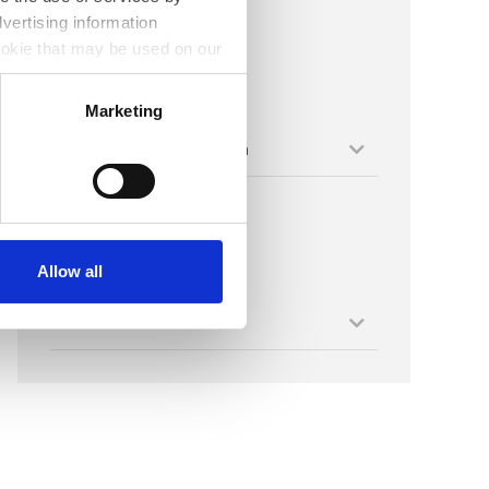
prima dell’accertamento
vertising information
ookie that may be used on our
Argomenti
Marketing
Seleziona una categoria
Archivio
Allow all
Seleziona il mese