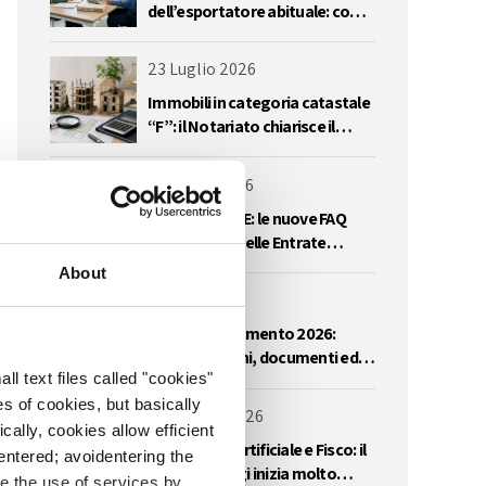
dell’esportatore abituale: come
regolarizzare l’eccedenza del
plafond IVA
23 Luglio 2026
Immobili in categoria catastale
“F”: il Notariato chiarisce il
regime IVA delle cessioni
10 Luglio 2026
IRES PREMIALE: le nuove FAQ
dell’Agenzia delle Entrate
impongono una riflessione
About
sull’utilizzo delle perdite
3 Luglio 2026
Iperammortamento 2026:
comunicazioni, documenti ed
l text files called "cookies"
errori da evitare
s of cookies, but basically
22 Giugno 2026
cally, cookies allow efficient
Intelligenza artificiale e Fisco: il
entered; avoidentering the
controllo oggi inizia molto
 the use of services by